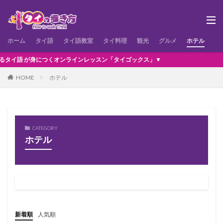
ホーム
タイ語
タイ語教室
タイ料理
観光
グルメ
ホテル
お
身につくオンラインレッスン「タイゴックス」▼
HOME
ホテル
CATEGORY
ホテル
新着順
人気順