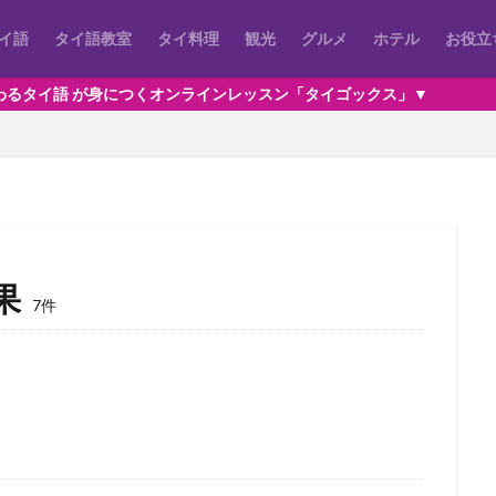
イ語
タイ語教室
タイ料理
観光
グルメ
ホテル
お役立
身につくオンラインレッスン「タイゴックス」▼
果
7件