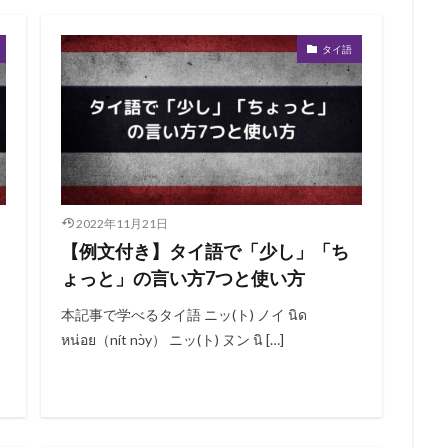
タイ語
2022年11月21日
【例文付き】タイ語で「少し」「ち
ょっと」の言い方7つと使い方
本記事で学べるタイ語 ニッ(ト) ノイ นิด
หน่อย（nít nɔ̀y） ニッ(ト) ヌン นิ […]