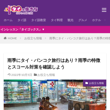
ホーム
タイ語
タイ語教室
タイ料理
観光
グルメ
ホテル
お
イゴックス」▼
HOME
お役立ち情報
雨季にタイ・バンコク旅行はあり？雨季の特
雨季にタイ・バンコク旅行はあり？雨季の特徴
とスコール対策を確認しよう
2022年10月5日
お役立ち情報
お役立ち情報