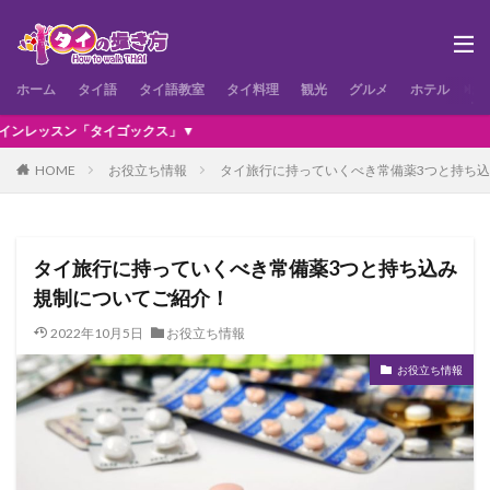
ホーム
タイ語
タイ語教室
タイ料理
観光
グルメ
ホテル
お
ックス」▼
HOME
お役立ち情報
タイ旅行に持っていくべき常備薬3つと持ち
タイ旅行に持っていくべき常備薬3つと持ち込み
規制についてご紹介！
2022年10月5日
お役立ち情報
お役立ち情報