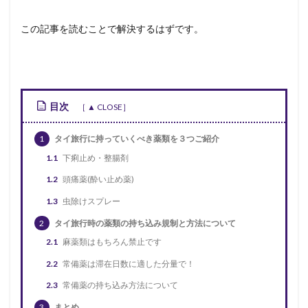
この記事を読むことで解決するはずです。
目次
1
タイ旅行に持っていくべき薬類を３つご紹介
1.1
下痢止め・整腸剤
1.2
頭痛薬(酔い止め薬)
1.3
虫除けスプレー
2
タイ旅行時の薬類の持ち込み規制と方法について
2.1
麻薬類はもちろん禁止です
2.2
常備薬は滞在日数に適した分量で！
2.3
常備薬の持ち込み方法について
3
まとめ