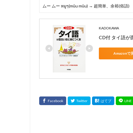
ムー ムー หมูๆ(mǔu mǔu) → 超簡単、余裕(俗語)
KADOKAWA
CD付 タイ語
Amazonで