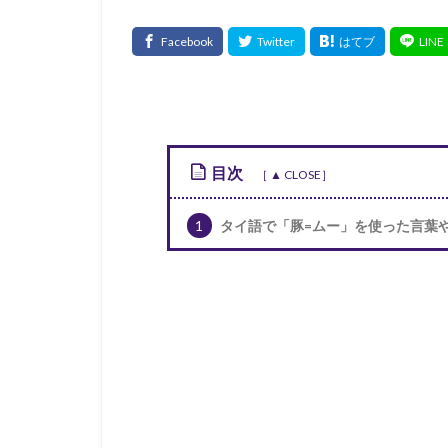
目次
1
タイ語で「豚=ムー」を使った言葉