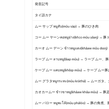
発音記号
タイ語カナ
ムー サップ หมูสับ(mǔu sàp) → 豚のひき肉
コー ムー ヤーンคอหมูย่าง(khɔɔ mǔu yâaŋ) 
カーオ ムー デーン ข้าวหมูแดง(khâaw mǔu
ラープ ムー ลาบหมู(lâap mǔu) → ラープ ム
ケープ ムー แคบหมู(khɛ̂ɛp mǔu) → ケープ 
ムー グラタหมูกระทะ(mǔu kràthá) → ムー
カオカームー ข้าวขาหมู(khâaw khǎa mǔu) 
ムー パロー หมูพะโล้(mǔu phálóo) → 豚の角