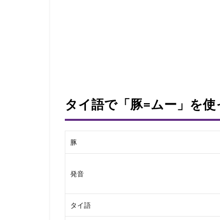
タイ語で「豚=ムー」を使
豚
発音
タイ語