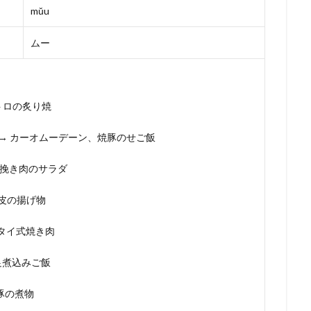
mǔu
ムー
→ 豚トロの炙り焼
 dɛɛŋ) → カーオムーデーン、焼豚のせご飯
ー、豚挽き肉のサラダ
ムー豚皮の揚げ物
ガタ、タイ式焼き肉
→ 豚足煮込みご飯
煮、豚の煮物