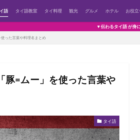
イ語
タイ語教室
タイ料理
観光
グルメ
ホテル
お役立
▼伝わるタイ語 が身につくオンラインレッス
を使った言葉や料理名まとめ
「豚=ムー」を使った言葉や
タイ語