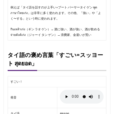
例えば「タイ語を話すのが上手い=プート パーサータイ ゲン พูด
ภาษาไทยเก่ง」は非常に多く使われます。その他、「強い」や「よ
く〜する」という時に使われます。
กินเหล้าเก่ง（ギン ラオ ゲン）→ 酒に強い、酒が強い、酒が飲める
จ่ายตังค์เก่ง（ジャーイ タン ゲン）→ 浪費家、金遣いが荒い
タイ語の褒め言葉「すごい=スッヨー
ト สุดยอด」
すごい！
発音
タイ語
สุดยอด