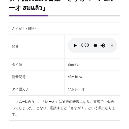
ーオ สมแล้ว」
さすが！<俗語>
発音
タイ語
สมแล้ว
発音記号
sǒm lɛ́ɛw
タイ語カナ
ソムレーオ
「ソム=似合う」、「レーオ」は過去の表現になり、直訳で「似合
ってしまった」となり、意訳すると「さすが！」という風になりま
す。