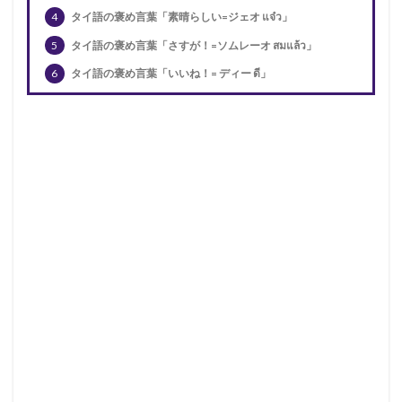
4
タイ語の褒め言葉「素晴らしい=ジェオ แจ๋ว」
5
タイ語の褒め言葉「さすが！=ソムレーオ สมแล้ว」
6
タイ語の褒め言葉「いいね！= ディー ดี」