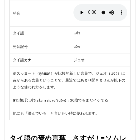
発音
タイ語
แจ๋ว
発音記号
cɛ̌w
タイ語カナ
ジェオ
※スッヨート（สุดยอด）が比較的新しい言葉で、ジェオ（แจ๋ว）は
昔からある言葉ということで、最近ではあまり聞きませんが以下の
ような使われ方をします。
สามสิบยังแจ๋ว(sǎam sìp yaŋ cɛ̌w)→30歳でもまだイケてる！
他にも「澄んでいる」と言いたい時に使われます。
タイ語の褒め言葉「さすが！=ソムレ