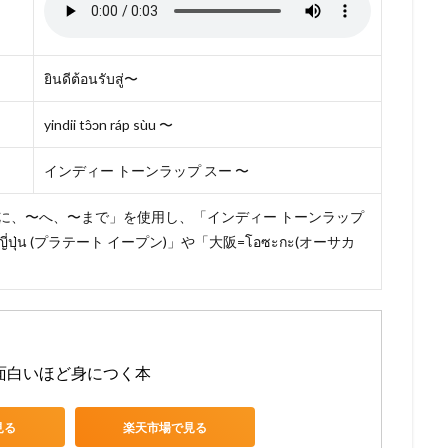
ยินดีต้อนรับสู่〜
yindii tɔ̂ɔn ráp sùu 〜
インディー トーンラップ スー 〜
に、〜へ、〜まで」を使用し、「インディー トーンラップ
่ปุ่น (プラテート イープン)」や「大阪=โอซะกะ(オーサカ
が面白いほど身につく本
見る
楽天市場で見る