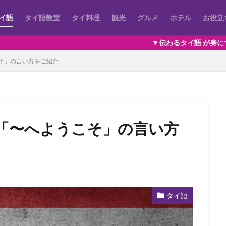
イ語
タイ語教室
タイ料理
観光
グルメ
ホテル
お役立
▼伝わるタイ語 が身につくオンラインレッス
そ」の言い方をご紹介
「〜へようこそ」の言い方
タイ語