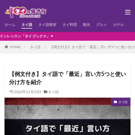
ホーム
タイ語
タイ語教室
タイ料理
観光
グルメ
ホテル
お
イゴックス」▼
HOME
タイ語
【例文付き】タイ語で「最近」言い方5つと使い分
【例文付き】タイ語で「最近」言い方5つと使い
分け方を紹介
2022年11月20日
タイ語
タイ語