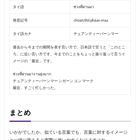
タイ語
ช่วงที่ผ่านมา
発音記号
chûaŋ thîi phàan maa
タイ語カナ
チュアンティーパーンマー
過去から今までの期間を表す言い方で、日本語で言うと「このとこ
ろ」に近い言い方です。今までのことをちょっと振り返って言うイ
メージの「最近」です。
ช่วงที่ผ่านมางานยุ่งมาก
チュアンティーパーンマー ンガーン ユン マーク
最近、すごく忙しかった。
まとめ
いかがでしたか。似ている言葉でも、言葉に対するイメージ
と一緒に覚えると実際に使いやすくなりますよね。