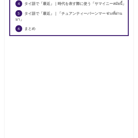
4
タイ語で「最近」｜時代を表す際に使う「サマイニーสมัยนี้」
5
タイ語で「最近」｜「チュアンティーパーンマー ช่วงที่ผ่าน
มา」
6
まとめ