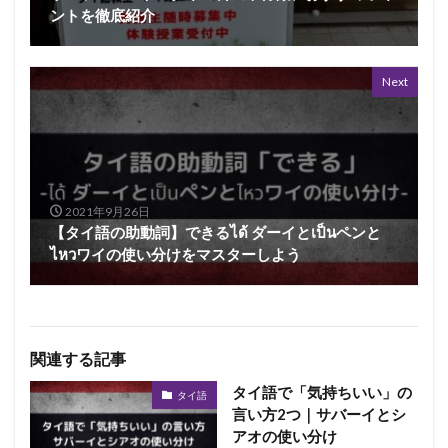
ントを徹底紹介
Next
2021年9月26日
【タイ語の助動詞】できるได้ ダーイとเป็นペンと
ไหวワイの使い分けをマスターしよう
関連する記事
タイ語で「気持ちいい」の
タイ語
言い方2つ｜サバーイとシ
アオの使い分け