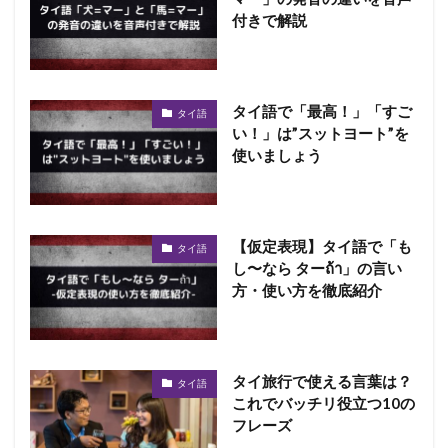
付きで解説
タイ語で「最高！」「すご
タイ語
い！」は”スットヨート”を
使いましょう
【仮定表現】タイ語で「も
タイ語
し〜なら ターถ้า」の言い
方・使い方を徹底紹介
タイ旅行で使える言葉は？
タイ語
これでバッチリ役立つ10の
フレーズ