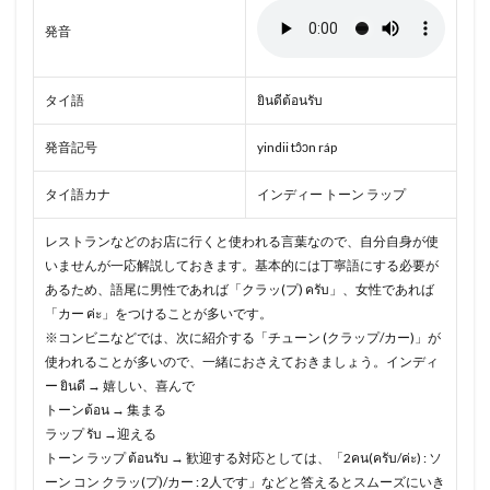
発音
タイ語
ยินดีต้อนรับ
発音記号
yindii tɔ̂ɔn ráp
タイ語カナ
インディー トーン ラップ
レストランなどのお店に行くと使われる言葉なので、自分自身が使
いませんが一応解説しておきます。基本的には丁寧語にする必要が
あるため、語尾に男性であれば「クラッ(プ) ครับ」、女性であれば
「カー ค่ะ」をつけることが多いです。
※コンビニなどでは、次に紹介する「チューン (クラップ/カー)」が
使われることが多いので、一緒におさえておきましょう。インディ
ー ยินดี → 嬉しい、喜んで
トーンต้อน → 集まる
ラップ รับ →迎える
トーン ラップ ต้อนรับ → 歓迎する対応としては、「2คน(ครับ/ค่ะ) : ソ
ーン コン クラッ(プ)/カー : 2人です」などと答えるとスムーズにいき